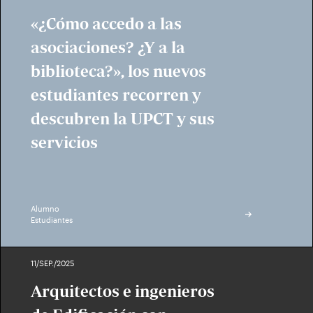
«¿Cómo accedo a las
asociaciones? ¿Y a la
biblioteca?», los nuevos
estudiantes recorren y
descubren la UPCT y sus
servicios
Alumno
Estudiantes
11/SEP./2025
Arquitectos e ingenieros