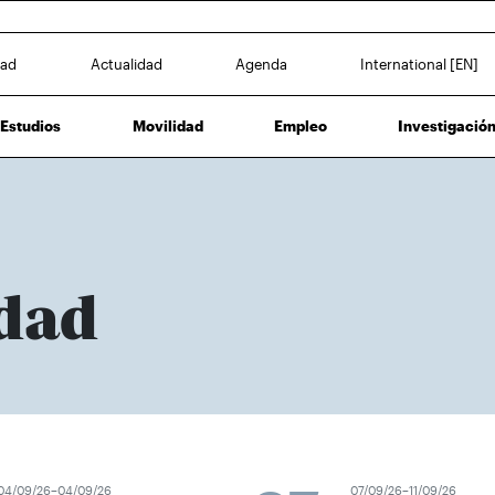
dad
Actualidad
Agenda
International [EN]
Estudios
Movilidad
Empleo
Investigació
dad
04/09/26–04/09/26
07/09/26–11/09/26