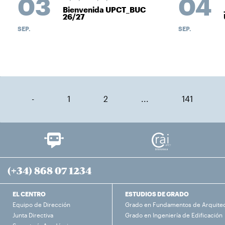
03
04
Bienvenida UPCT_BUC
26/27
SEP.
SEP.
-
1
2
...
141
(+34) 868 07 1234
EL CENTRO
ESTUDIOS DE GRADO
Equipo de Dirección
Grado en Fundamentos de Arquite
Junta Directiva
Grado en Ingeniería de Edificación