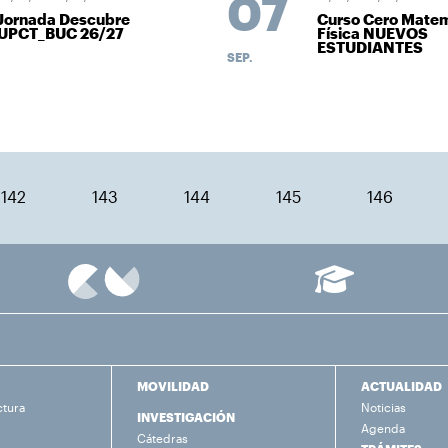
07
Jornada Descubre
Curso Cero Matem
UPCT_BUC 26/27
Física NUEVOS
ESTUDIANTES
SEP.
142
143
144
145
146
MOVILIDAD
ACTUALIDAD
ctura
Noticias
INVESTIGACIÓN
Agenda
Cátedras