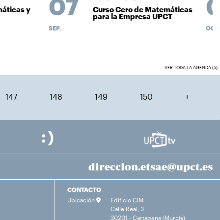
07
áticas y
Curso Cero de Matemáticas
para la Empresa UPCT
SEP.
OCT.
VER TODA LA AGENDA (5)
147
148
149
150
+
direccion.etsae@upct.es
CONTACTO
Ubicación
Edificio CIM
Calle Real, 3
30201 - Cartagena (Murcia)