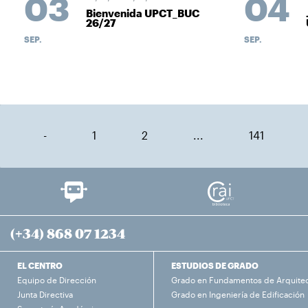
03
04
Bienvenida UPCT_BUC
26/27
SEP.
SEP.
-
1
2
...
141
(+34) 868 07 1234
EL CENTRO
ESTUDIOS DE GRADO
Equipo de Dirección
Grado en Fundamentos de Arquite
Junta Directiva
Grado en Ingeniería de Edificación