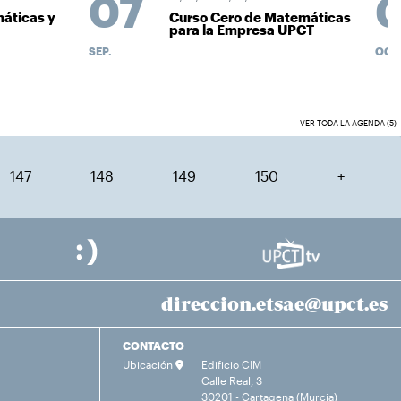
07
0
áticas y
Curso Cero de Matemáticas
para la Empresa UPCT
SEP.
OCT.
VER TODA LA AGENDA (5)
147
148
149
150
+
direccion.etsae@upct.es
CONTACTO
Ubicación
Edificio CIM
Calle Real, 3
30201 - Cartagena (Murcia)