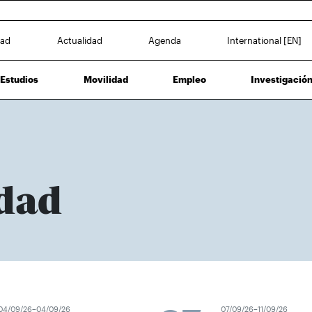
dad
Actualidad
Agenda
International [EN]
Estudios
Movilidad
Empleo
Investigació
dad
4/09/26–04/09/26
07/09/26–11/09/26