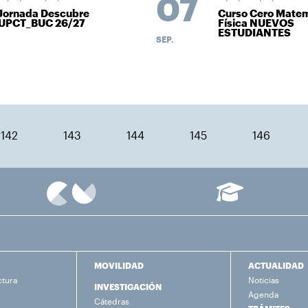
07
Jornada Descubre
Curso Cero Matem
UPCT_BUC 26/27
Física NUEVOS
ESTUDIANTES
SEP.
142
143
144
145
146
MOVILIDAD
ACTUALIDAD
ctura
Noticias
INVESTIGACIÓN
Agenda
Cátedras