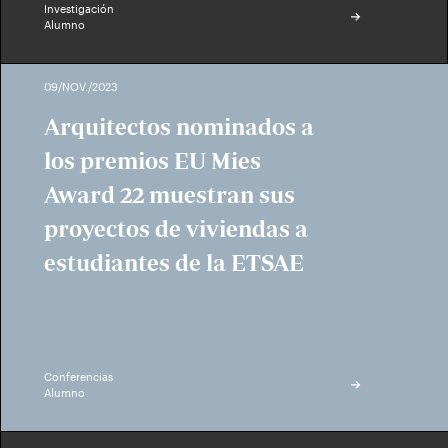
Investigación
Alumno
09/NOV./2023
Arquitectos nominados a
los premios EU Mies
Award 22 muestran sus
proyectos de viviendas a
estudiantes de la ETSAE
Conferencias
Alumno