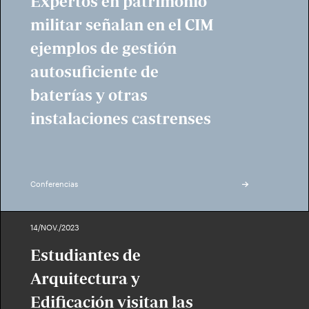
Expertos en patrimonio
militar señalan en el CIM
ejemplos de gestión
autosuficiente de
baterías y otras
instalaciones castrenses
Conferencias
14/NOV./2023
Estudiantes de
Arquitectura y
Edificación visitan las