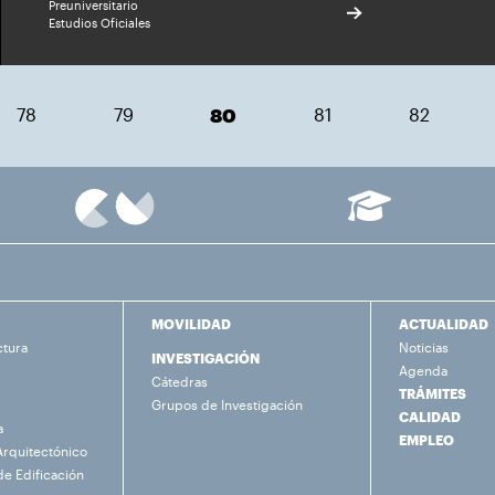
Preuniversitario
Estudios Oficiales
78
79
80
81
82
MOVILIDAD
ACTUALIDAD
ctura
Noticias
INVESTIGACIÓN
Agenda
Cátedras
TRÁMITES
Grupos de Investigación
CALIDAD
a
EMPLEO
Arquitectónico
de Edificación