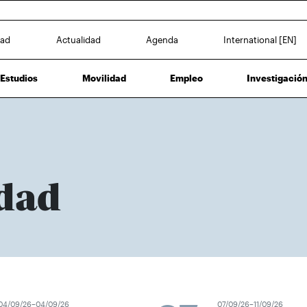
dad
Actualidad
Agenda
International [EN]
Estudios
Movilidad
Empleo
Investigació
dad
4/09/26–04/09/26
07/09/26–11/09/26