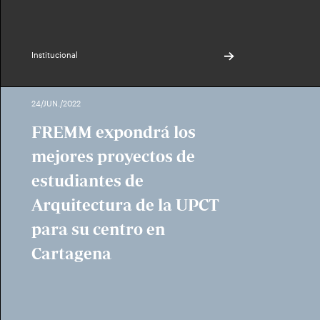
Institucional
24/JUN./2022
FREMM expondrá los
mejores proyectos de
estudiantes de
Arquitectura de la UPCT
para su centro en
Cartagena