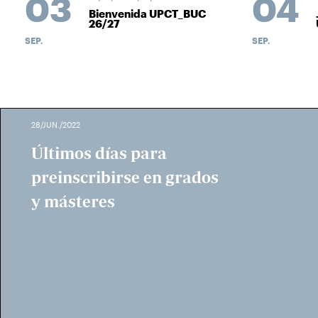
03
04
Bienvenida UPCT_BUC
J
26/27
SEP.
SEP.
28/JUN./2022
Últimos días para
preinscribirse en grados
y másteres