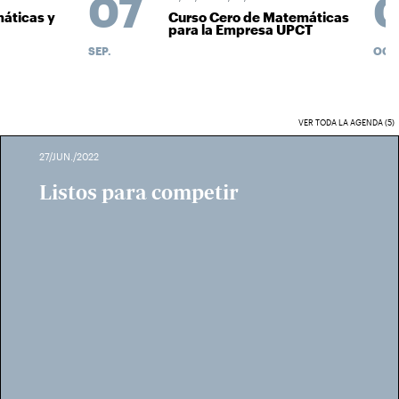
07
0
ticas y
Curso Cero de Matemáticas
para la Empresa UPCT
SEP.
OCT.
VER TODA LA AGENDA (5)
27/JUN./2022
Listos para competir