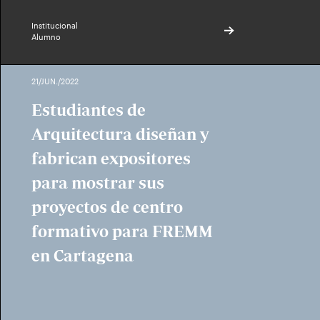
Institucional
Alumno
21/JUN./2022
Estudiantes de
Arquitectura diseñan y
fabrican expositores
para mostrar sus
proyectos de centro
formativo para FREMM
en Cartagena