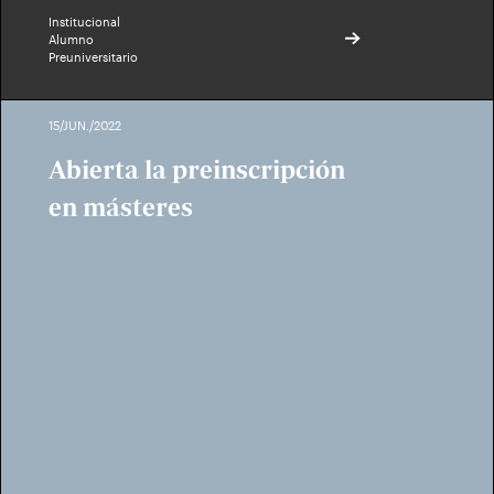
Institucional
Alumno
Preuniversitario
15/JUN./2022
Abierta la preinscripción
en másteres