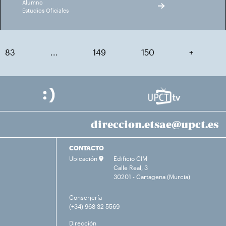
Alumno
Estudios Oficiales
83
...
149
150
+
direccion.etsae@upct.es
CONTACTO
Ubicación
Edificio CIM
Calle Real, 3
30201 - Cartagena (Murcia)
Conserjería
(+34) 968 32 5569
Dirección