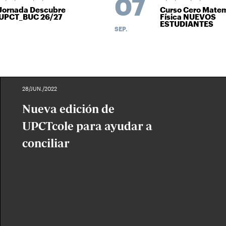
07
ornada Descubre
Curso Cero Matemá
UPCT_BUC 26/27
Física NUEVOS
ESTUDIANTES
SEP.
28/JUN./2022
Nueva edición de
UPCTcole para ayudar a
conciliar