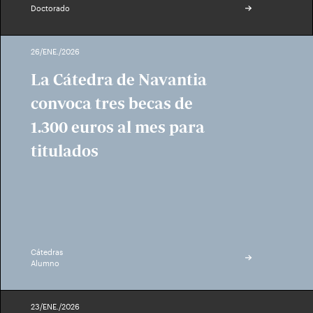
Doctorado
26/ENE./2026
La Cátedra de Navantia
convoca tres becas de
1.300 euros al mes para
titulados
Cátedras
Alumno
23/ENE./2026