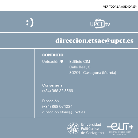
VER TODA LA AGENDA (5)
direccion.etsae@upct.es
CONTACTO
Ubicación
Edificio CIM
Calle Real, 3
30201 - Cartagena (Murcia)
Conserjería
(+34) 968 32 5569
Dirección
(+34) 868 07 1234
direccion.etsae@upct.es