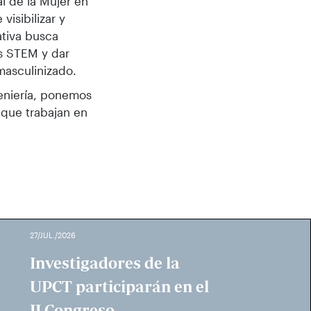
al de la Mujer en
visibilizar y
ativa busca
s STEM y dar
masculinizado.
geniería, ponemos
 que trabajan en
27/JUL./2026
Investigadores de la
UPCT participarán en el
II Congreso