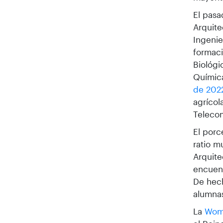
El pasa
Arquite
Ingenie
formaci
Biológi
Química
de 202
agrícol
Telecom
El porc
ratio m
Arquite
encuen
De hech
alumnas
La
Wome