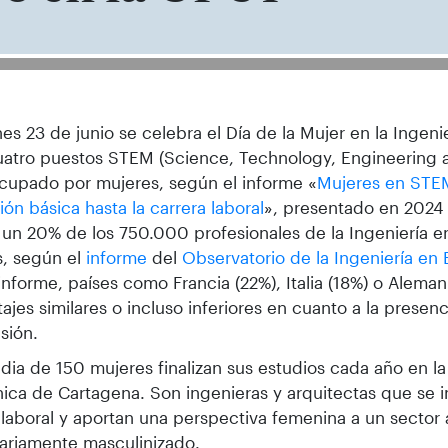
nes 23 de junio se celebra el Día de la Mujer en la Ingeni
uatro puestos STEM (Science, Technology, Engineering
ocupado por mujeres, según el informe «
Mujeres en STE
ón básica hasta la carrera laboral
», presentado en 2024
un 20% de los 750.000 profesionales de la Ingeniería 
s, según el
informe
del
Observatorio de la Ingeniería en
nforme, países como Francia (22%), Italia (18%) o Alemani
ajes similares o incluso inferiores en cuanto a la presen
esión.
ia de 150 mujeres finalizan sus estudios cada año en la
nica de Cartagena. Son ingenieras y arquitectas que se i
aboral y aportan una perspectiva femenina a un sector
tariamente masculinizado.