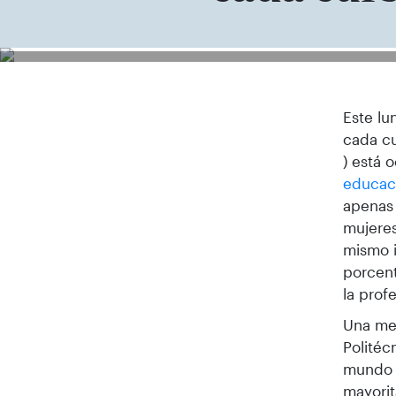
Este lu
cada c
) está 
educaci
apenas 
mujere
mismo i
porcent
la prof
Una med
Politéc
mundo l
mayori