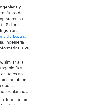
Ingeniería y
en títulos de
ompletaron su
 de Sistemas
 Ingeniería
ería de España
a: Ingeniería
Informática: 16 %;
 similar a la
 Ingeniería y
s estudios no
ñeros hombres.
n que las
ue los alumnos.
nal fundada en