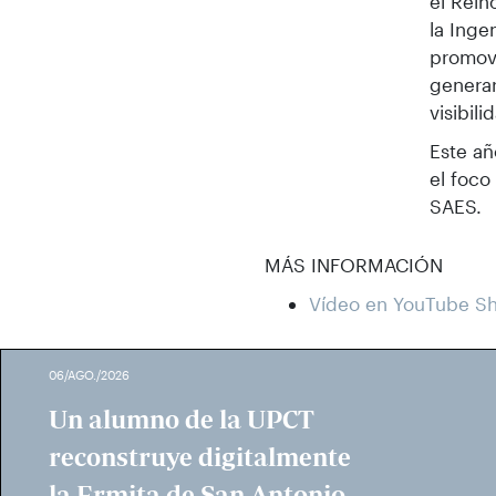
el Rein
la Inge
promove
generar
visibil
Este añ
el foco
SAES.
MÁS INFORMACIÓN
Vídeo en YouTube Sh
06/AGO./2026
Un alumno de la UPCT
reconstruye digitalmente
la Ermita de San Antonio