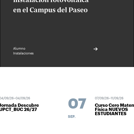
en el Campus del Paseo
Alumno
Instalaciones
07
4/09/26–04/09/26
07/09/26–11/09/26
ornada Descubre
Curso Cero Matemá
PCT_BUC 26/27
Física NUEVOS
ESTUDIANTES
SEP.