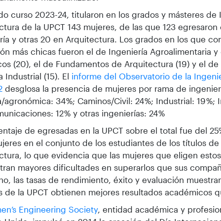
do curso 2023-24, titularon en los grados y másteres de 
ctura de la UPCT 143 mujeres, de las que 123 egresaron 
ría y otras 20 en Arquitectura. Los grados en los que c
ón más chicas fueron el de Ingeniería Agroalimentaria y
cos (20), el de Fundamentos de Arquitectura (19) y el de
 Industrial (15). El
informe del Observatorio de la Ingeni
2
desglosa la presencia de mujeres por rama de ingenierí
a/agronómica: 34 %; Caminos/Civil: 24 %; Industrial: 19 %; 
unicaciones: 12 % y otras ingenierías: 24 %
entaje de egresadas en la UPCT sobre el total fue del 25%,
ujeres en el conjunto de los estudiantes de los títulos de
ctura, lo que evidencia que las mujeres que eligen esto
tran mayores dificultades en superarlos que sus compa
o, las tasas de rendimiento, éxito y evaluación muestra
 de la UPCT obtienen mejores resultados académicos q
n’s Engineering Society
, entidad académica y profesio