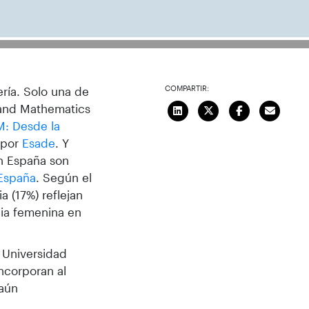
COMPARTIR:
ería. Solo una de
 and Mathematics
M: Desde la
 por
Esade
. Y
en España son
 España
. Según el
a (17%) reflejan
cia femenina en
 Universidad
ncorporan al
 aún