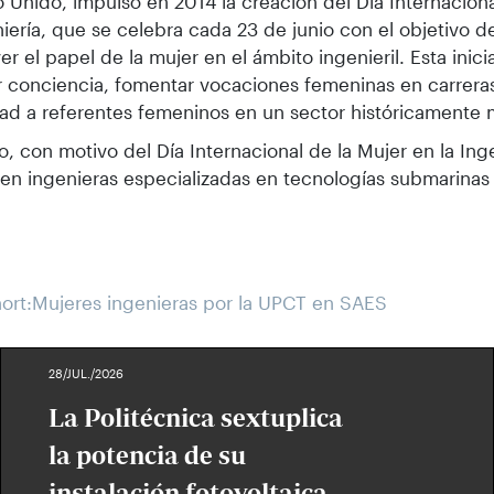
o Unido, impulsó en 2014 la creación del Día Internacion
niería, que se celebra cada 23 de junio con el objetivo de 
r el papel de la mujer en el ámbito ingenieril. Esta inici
 conciencia, fomentar vocaciones femeninas en carrera
idad a referentes femeninos en un sector históricamente 
o, con motivo del Día Internacional de la Mujer en la In
 en ingenieras especializadas en tecnologías submarinas
ort:Mujeres ingenieras por la UPCT en SAES
28/JUL./2026
La Politécnica sextuplica
la potencia de su
instalación fotovoltaica