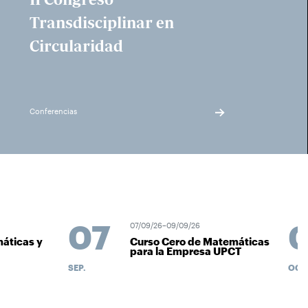
Transdisciplinar en
Circularidad
Conferencias
07
0
07/09/26–09/09/26
ticas y
Curso Cero de Matemáticas
para la Empresa UPCT
SEP.
OCT.