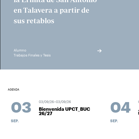
en Talavera a partir de
sus retablos
Alumno
Trabajos Finales y Tesis
AGENDA
03
04
03/09/26–03/09/26
0
Bienvenida UPCT_BUC
J
26/27
U
SEP.
SEP.