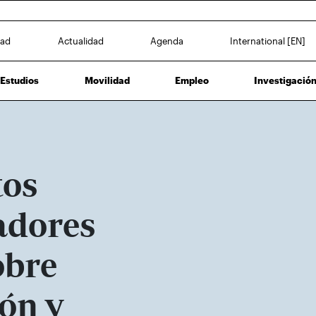
dad
Actualidad
Agenda
International [EN]
Estudios
Movilidad
Empleo
Investigació
tos
adores
obre
ón y