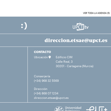
VER TODA LA AGENDA (5)
direccion.etsae@upct.es
CONTACTO
Ubicación
Edificio CIM
Calle Real, 3
30201 - Cartagena (Murcia)
Conserjería
(+34) 968 32 5569
Dirección
(+34) 868 07 1234
direccion.etsae@upct.es