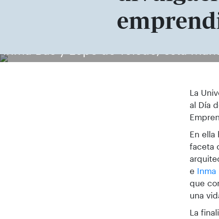
emprend
Inma Bas y Lope de Toledo, esta mañ
La Univ
al Día 
Emprend
En ella
faceta
arquite
e
Inma
que com
una vid
La fina