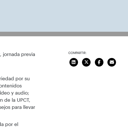
COMPARTIR:
, jornada previa
riedad por su
contenidos
ídeo y audio;
ón de la UPCT,
jos para llevar
da por el