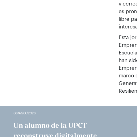
vicerr
es prom
libre p
intere
Esta jo
Emprend
Escuela
han sid
Emprend
marco d
Generat
Resilie
06/AGO./2026
Un alumno de la UPCT
reconstruye digitalmente