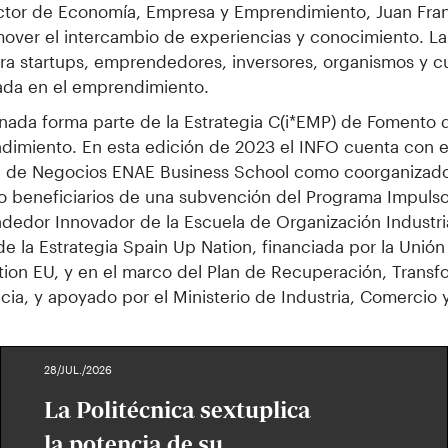
ector de Economía, Empresa y Emprendimiento, Juan Fra
over el intercambio de experiencias y conocimiento. La 
ara startups, emprendedores, inversores, organismos y c
sada en el emprendimiento.
rnada forma parte de la Estrategia C(i*EMP) de Fomento 
imiento. En esta edición de 2023 el INFO cuenta con e
 de Negocios ENAE Business School como coorganizador
o beneficiarios de una subvención del Programa Impuls
edor Innovador de la Escuela de Organización Industrial
e la Estrategia Spain Up Nation, financiada por la Unió
ion EU, y en el marco del Plan de Recuperación, Transf
ncia, y apoyado por el Ministerio de Industria, Comercio 
28/JUL./2026
La Politécnica sextuplica
la potencia de su