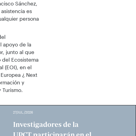
ncisco Sánchez,
asistencia es
ualquier persona
del
l apoyo de la
, junto al que
o del Ecosistema
 (EOI), en el
n Europea ¿ Next
ormación y
y Turismo.
27/JUL./2026
Investigadores de la
UPCT participarán en el