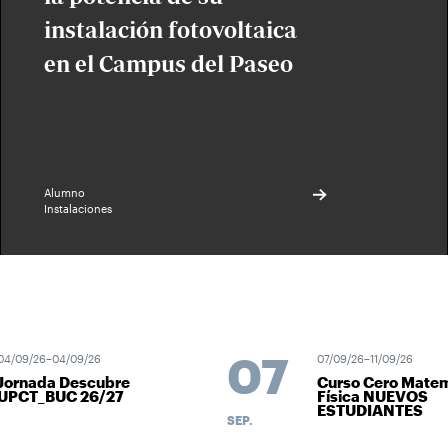
instalación fotovoltaica
en el Campus del Paseo
Alumno
Instalaciones
07
04/09/26–04/09/26
07/09/26–11/09/26
Jornada Descubre
Curso Cero Matem
UPCT_BUC 26/27
Física NUEVOS
ESTUDIANTES
SEP.