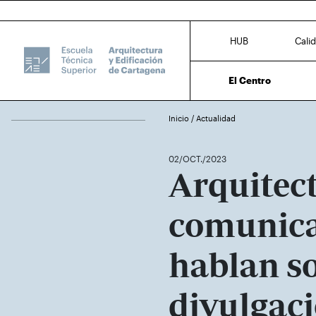
HUB
Cali
El Centro
Inicio
/
Actualidad
02/OCT./2023
Arquitec
comunic
hablan s
divulgaci