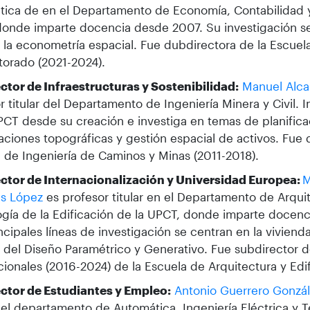
tica de en el Departamento de Economía, Contabilidad y
onde imparte docencia desde 2007. Su investigación se
 la econometría espacial. Fue dubdirectora de la Escuela
orado (2021-2024).
ctor de Infraestructuras y Sostenibilidad:
Manuel Alca
r titular del Departamento de Ingeniería Minera y Civil.
PCT desde su creación e investiga en temas de planifica
aciones topográficas y gestión espacial de activos. Fue d
 de Ingeniería de Caminos y Minas (2011-2018).
ector de Internacionalización y Universidad Europea:
M
s López
es profesor titular en el Departamento de Arqui
gía de la Edificación de la UPCT, donde imparte docen
ncipales líneas de investigación se centran en la vivienda
del Diseño Paramétrico y Generativo. Fue subdirector 
cionales (2016-2024) de la Escuela de Arquitectura y Edi
ector de Estudiantes y Empleo:
Antonio Guerrero Gonzá
 del departamento de Automática, Ingeniería Eléctrica y 