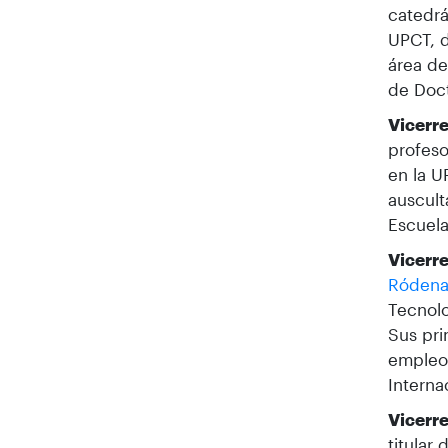
catedrá
UPCT, d
área de
de Doct
Vicerre
profeso
en la U
auscult
Escuela
Vicerr
Ródena
Tecnolo
Sus pri
empleo 
Interna
Vicerr
titular