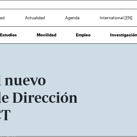
dad
Actualidad
Agenda
International [EN]
Estudios
Movilidad
Empleo
Investigació
l nuevo
e Dirección
CT
UPCT.