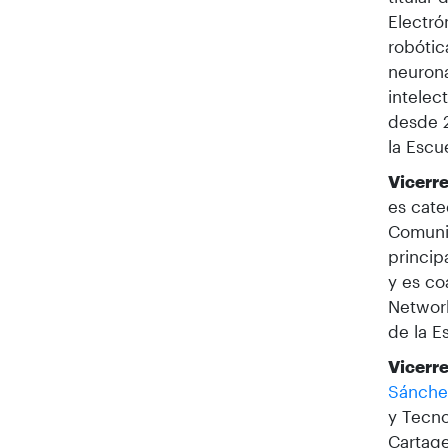
Electró
robótic
neurona
intelec
desde 
la Escu
Vicerre
es cate
Comuni
princip
y es co
Network
de la E
Vicerre
Sánche
y Tecno
Cartage