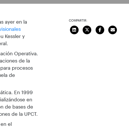
COMPARTIR:
s ayer en la
visionales
u Kessler y
eral.
gación Operativa.
aciones de la
a para procesos
uela de
ática. En 1999
ializándose en
ón de bases de
ones de la UPCT.
 en el