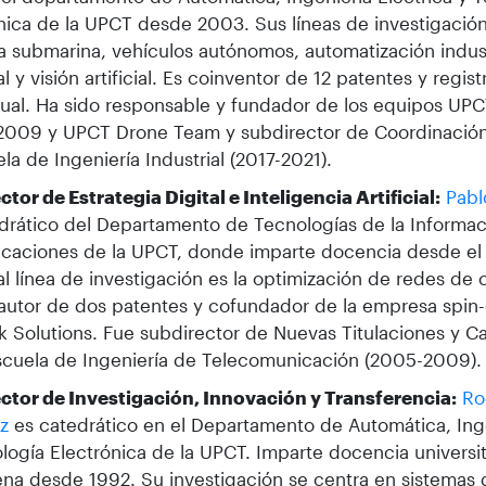
nica de la UPCT desde 2003. Sus líneas de investigación
a submarina, vehículos autónomos, automatización industr
l y visión artificial. Es coinventor de 12 patentes y regi
tual. Ha sido responsable y fundador de los equipos UP
2009 y UPCT Drone Team y subdirector de Coordinació
ela de Ingeniería Industrial (2017-2021).
ctor de Estrategia Digital e Inteligencia Artificial:
Pabl
drático del Departamento de Tecnologías de la Informaci
caciones de la UPCT, donde imparte docencia desde el
al línea de investigación es la optimización de redes d
autor de dos patentes y cofundador de la empresa spin-
 Solutions. Fue subdirector de Nuevas Titulaciones y C
scuela de Ingeniería de Telecomunicación (2005-2009).
ctor de Investigación, Innovación y Transferencia:
Ro
z
es catedrático en el Departamento de Automática, Inge
logía Electrónica de la UPCT. Imparte docencia universit
na desde 1992. Su investigación se centra en sistemas 