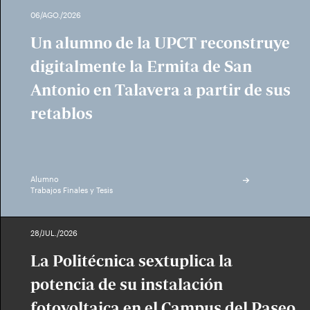
06/AGO./2026
Un alumno de la UPCT reconstruye
digitalmente la Ermita de San
Antonio en Talavera a partir de sus
retablos
Alumno
Trabajos Finales y Tesis
28/JUL./2026
La Politécnica sextuplica la
potencia de su instalación
fotovoltaica en el Campus del Paseo