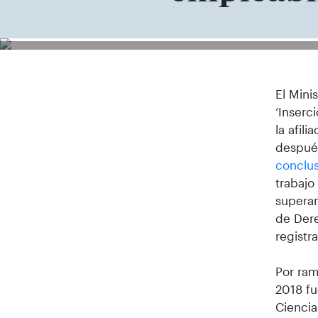
El Mini
‘Inserc
la afil
despué
conclu
trabajo
superan
de Dere
registr
Por ram
2018 fu
Ciencia