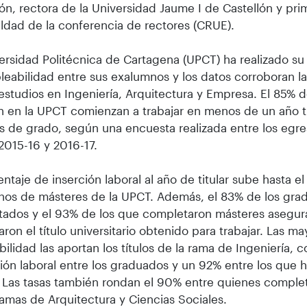
ón, rectora de la Universidad Jaume I de Castellón y pr
ldad de la conferencia de rectores (CRUE).
ersidad Politécnica de Cartagena (UPCT) ha realizado su
eabilidad entre sus exalumnos y los datos corroboran l
estudios en Ingeniería, Arquitectura y Empresa. El 85% 
 en la UPCT comienzan a trabajar en menos de un año tr
s de grado, según una encuesta realizada entre los egr
2015-16 y 2016-17.
entaje de inserción laboral al año de titular sube hasta el
nos de másteres de la UPCT. Además, el 83% de los gra
tados y el 93% de los que completaron másteres asegu
aron el título universitario obtenido para trabajar. Las m
ilidad las aportan los títulos de la rama de Ingeniería,
ón laboral entre los graduados y un 92% entre los que h
 Las tasas también rondan el 90% entre quienes compl
ramas de Arquitectura y Ciencias Sociales.