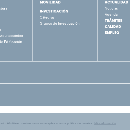
MOVILIDAD
ACTUALIDAD
ctura
Noticias
INVESTIGACIÓN
Agenda
Cátedras
TRÁMITES
Grupos de Investigación
CALIDAD
a
EMPLEO
Arquitectónico
de Edificación
rio. Al utilizar nuestros servicios aceptas nuestra política de cookies.
Más información