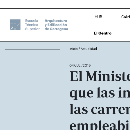
HUB
Cali
El Centro
Inicio
/
Actualidad
04/JUL./2019
El Minist
que las i
las carre
empleabi