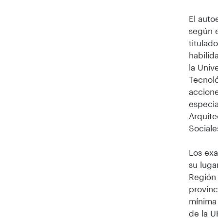
El auto
según e
titulad
habilid
la Uni
Tecnoló
accione
especia
Arquite
Sociale
Los exa
su luga
Región 
provinc
mínima 
de la U