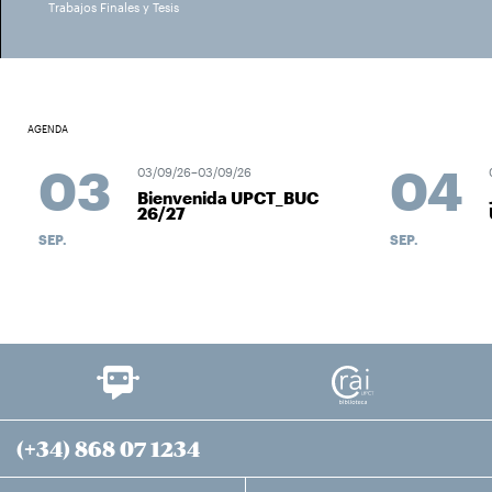
Trabajos Finales y Tesis
AGENDA
03
04
03/09/26–03/09/26
04/
Bienvenida UPCT_BUC
Jo
26/27
UP
SEP.
SEP.
(+34) 868 07 1234