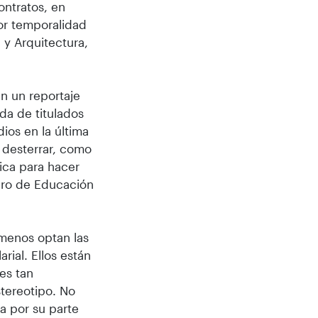
ontratos, en
or temporalidad
 y Arquitectura,
n un reportaje
da de titulados
dios en la última
 desterrar, como
ica para hacer
jero de Educación
 menos optan las
rial. Ellos están
es tan
tereotipo. No
a por su parte