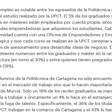
empleo es notable entre los egresados de la Politécnica
l estudio realizado por la UPCT. El 5% de los graduados 
os en másteres están empleados por cuenta propia, sínt
ades emprendedoras que adquieren los estudiantes. Ca
versidad cuenta con una Oficina de Emprendedores y Em
gica y que cada curso se realizan en la UPCT centenar
s de asesoramiento para desarrollar ideas de negocio. 
lmente numeroso entre los graduados y máster en la r
ctura (en torno al 30%) y entre quienes tienen posgrado
s (19%).
lumnos de la Politécnica de Cartagena no sólo encuent
r en el mercado de trabajo sino que lo hacen mayoritari
de Murcia. Sólo un 16% de los recién graduados se marc
ia a trabajar y únicamente un 4% lo hace en el extranjero
la fuga de talento. Específicamente, el 36% de los titul
PCT trabajan en la comarca de Cartagena y el 43% lo hac