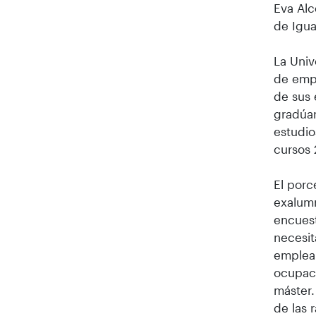
Eva Alc
de Igua
La Univ
de empl
de sus 
gradúan
estudio
cursos 
El porc
exalum
encues
necesit
empleab
ocupaci
máster.
de las 