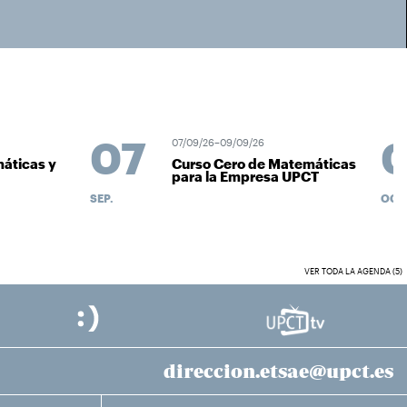
07
0
07/09/26–09/09/26
icas y
Curso Cero de Matemáticas
para la Empresa UPCT
SEP.
OCT.
VER TODA LA AGENDA (5)
direccion.etsae@upct.es