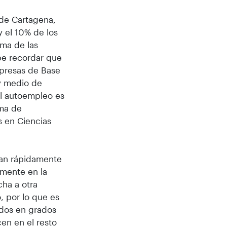
 de Cartagena,
y el 10% de los
oma de las
be recordar que
presas de Base
 y medio de
El autoempleo es
ama de
s en Ciencias
ran rápidamente
amente en la
ha a otra
, por lo que es
ados en grados
en en el resto