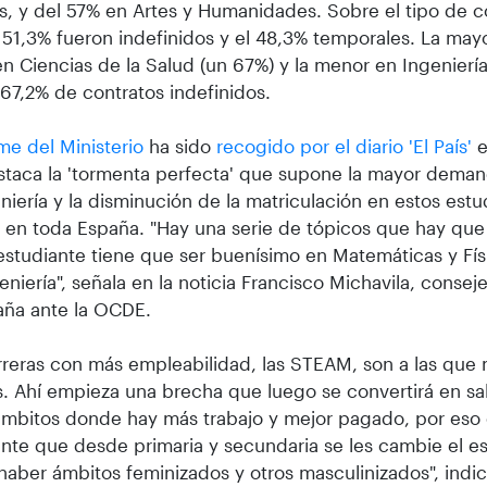
s, y del 57% en Artes y Humanidades. Sobre el tipo de c
 51,3% fueron indefinidos y el 48,3% temporales. La may
en Ciencias de la Salud (un 67%) y la menor en Ingeniería
67,2% de contratos indefinidos.
me del Ministerio
ha sido
recogido por el diario 'El País'
e
taca la 'tormenta perfecta' que supone la mayor deman
niería y la disminución de la matriculación en estos estu
en toda España. "Hay una serie de tópicos que hay que
estudiante tiene que ser buenísimo en Matemáticas y Fís
eniería", señala en la noticia Francisco Michavila, conse
aña ante la OCDE.
rreras con más empleabilidad, las STEAM, son a las que
. Ahí empieza una brecha que luego se convertirá en sala
ámbitos donde hay más trabajo y mejor pagado, por eso 
nte que desde primaria y secundaria se les cambie el es
aber ámbitos feminizados y otros masculinizados", indic