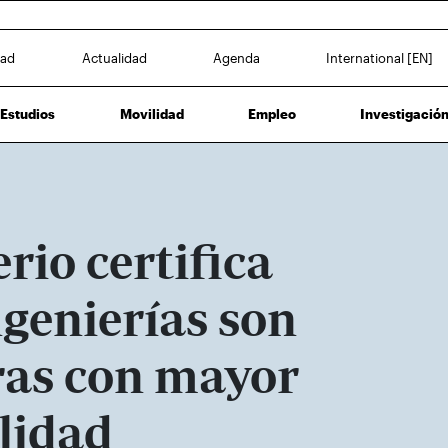
dad
Actualidad
Agenda
International [EN]
Estudios
Movilidad
Empleo
Investigació
erio certifica
ngenierías son
ras con mayor
lidad