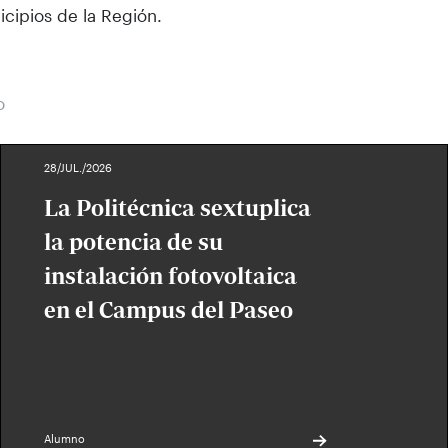
cipios de la Región.
o
28/JUL./2026
La Politécnica sextuplica
la potencia de su
instalación fotovoltaica
en el Campus del Paseo
Alumno