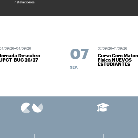
Instalaciones
07
09/26–04/09/26
07/09/26–11/09/26
rnada Descubre
Curso Cero Matemát
CT_BUC 26/27
Física NUEVOS
ESTUDIANTES
SEP.