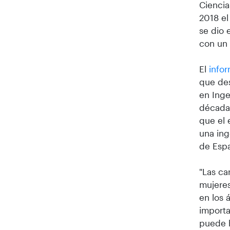
Ciencia
2018 el
se dio 
con un 
El
infor
que des
en Inge
década 
que el 
una ing
de Esp
"Las ca
mujeres
en los 
importa
puede h