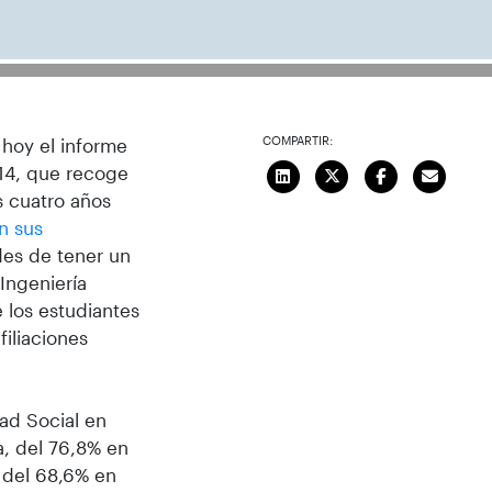
COMPARTIR:
 hoy el informe
2014, que recoge
os cuatro años
en sus
ades de tener un
 Ingeniería
e los estudiantes
iliaciones
dad Social en
a, del 76,8% en
, del 68,6% en