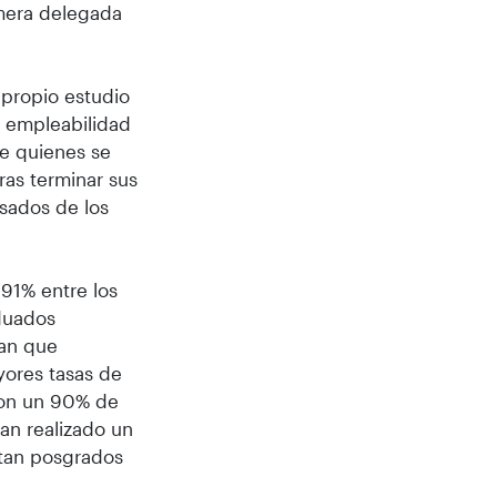
imera delegada
 propio estudio
a empleabilidad
de quienes se
as terminar sus
esados de los
 91% entre los
duados
ran que
ayores tasas de
 con un 90% de
an realizado un
etan posgrados