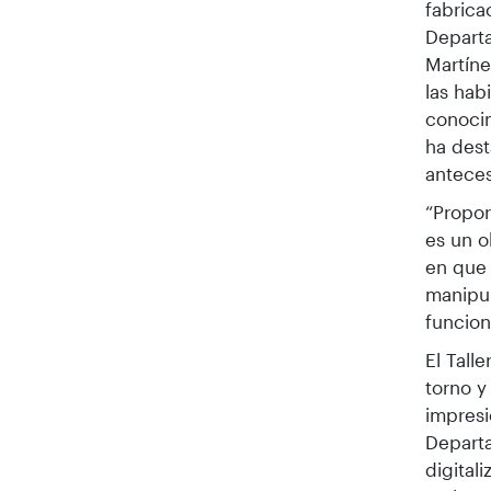
fabrica
Departa
Martíne
las hab
conocim
ha dest
anteces
“Propor
es un o
en que
manipul
funcion
El Tall
torno y
impresi
Departa
digital