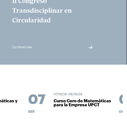
II Congreso
Transdisciplinar en
Circularidad
Conferencias
07
0
07/09/26–09/09/26
áticas y
Curso Cero de Matemáticas
para la Empresa UPCT
SEP.
OCT.