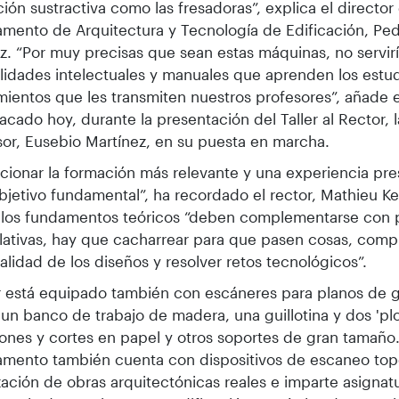
ción sustractiva como las fresadoras”, explica el director
mento de Arquitectura y Tecnología de Edificación, Ped
z. “Por muy precisas que sean estas máquinas, no servir
ilidades intelectuales y manuales que aprenden los estud
ientos que les transmiten nuestros profesores”, añade 
acado hoy, durante la presentación del Taller al Rector, l
or, Eusebio Martínez, en su puesta en marcha.
cionar la formación más relevante y una experiencia pre
bjetivo fundamental”, ha recordado el rector, Mathieu Kes
 los fundamentos teóricos “deben complementarse con p
ativas, hay que cacharrear para que pasen cosas, comp
alidad de los diseños y resolver retos tecnológicos”.
er está equipado también con escáneres para planos de 
 un banco de trabajo de madera, una guillotina y dos 'plo
ones y cortes en papel y otros soportes de gran tamaño.
mento también cuenta con dispositivos de escaneo topo
ización de obras arquitectónicas reales e imparte asigna