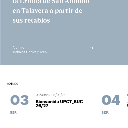
la Ermita de San Antonio
en Talavera a partir de
sus retablos
Alumno
Trabajos Finales y Tesis
AGENDA
03
04
03/09/26–03/09/26
0
Bienvenida UPCT_BUC
26/27
SEP.
SEP.