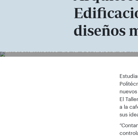
Edificaci
diseños 
Raffaele Pérez, técnico del Departame
funcionamiento de la cortadora de hil
Estudia
Politéc
nuevos 
El Tall
a la ca
sus ide
“Contam
control