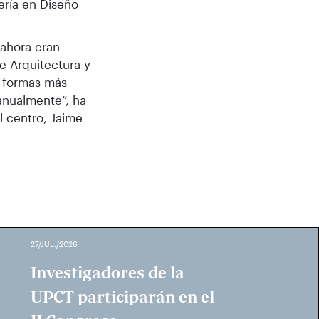
iería en Diseño
ahora eran
de Arquitectura y
r formas más
anualmente”, ha
l centro, Jaime
27/JUL./2026
Investigadores de la
UPCT participarán en el