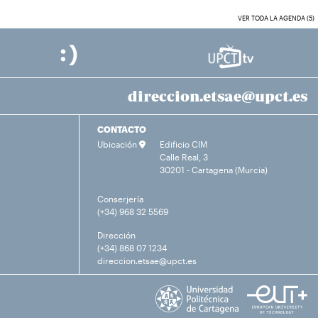
VER TODA LA AGENDA (5)
direccion.etsae@upct.es
CONTACTO
Ubicación
Edificio CIM
Calle Real, 3
30201 - Cartagena (Murcia)
Conserjería
(+34) 968 32 5569
Dirección
(+34) 868 07 1234
direccion.etsae@upct.es