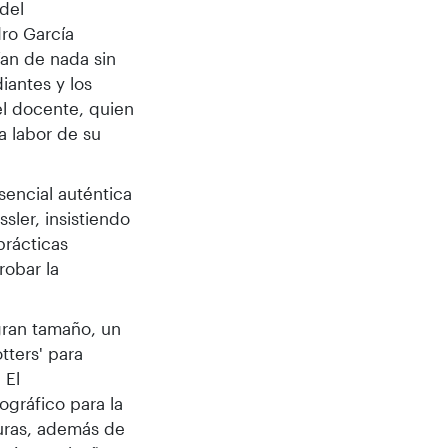
 del
ro García
ían de nada sin
iantes y los
el docente, quien
a labor de su
sencial auténtica
sler, insistiendo
rácticas
robar la
gran tamaño, un
tters' para
 El
gráfico para la
turas, además de