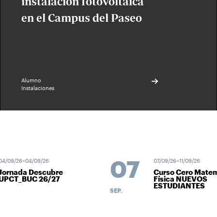
instalación fotovoltaica
en el Campus del Paseo
Alumno
Instalaciones
07
4/09/26–04/09/26
07/09/26–11/09/26
Jornada Descubre
Curso Cero Matem
UPCT_BUC 26/27
Física NUEVOS
ESTUDIANTES
SEP.