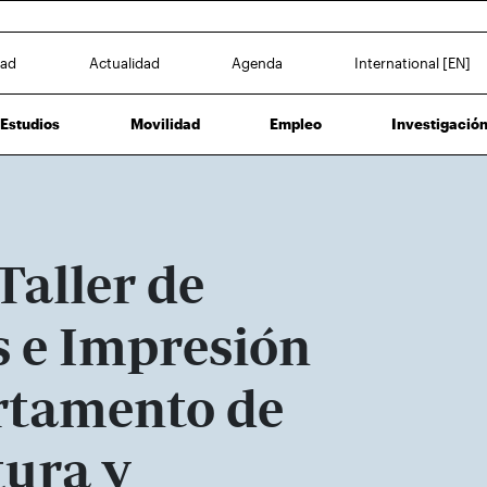
dad
Actualidad
Agenda
International [EN]
Estudios
Movilidad
Empleo
Investigació
Taller de
 e Impresión
rtamento de
tura y