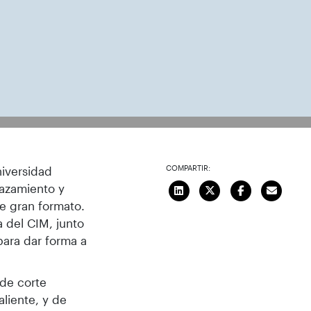
ificación, explicando el
COMPARTIR:
niversidad
lazamiento y
e gran formato.
a del CIM, junto
 para dar forma a
 de corte
aliente, y de