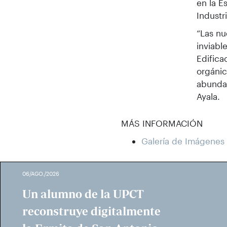
en la E
Industr
“Las nu
inviabl
Edifica
orgánic
abundan
Ayala.
MÁS INFORMACIÓN
Galería de Imágenes
06/AGO./2026
Un alumno de la UPCT
reconstruye digitalmente