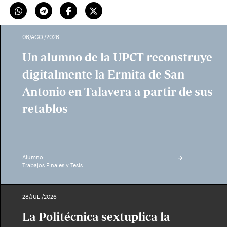
06/AGO./2026
Un alumno de la UPCT reconstruye
digitalmente la Ermita de San
Antonio en Talavera a partir de sus
retablos
Alumno
Trabajos Finales y Tesis
28/JUL./2026
La Politécnica sextuplica la