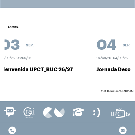
AGENDA
03
04
SEP.
SEP.
9/26–03/09/26
04/09/26–04/09/26
envenida UPCT_BUC 26/27
Jornada Descubre
VER TODA LA AGENDA (5)