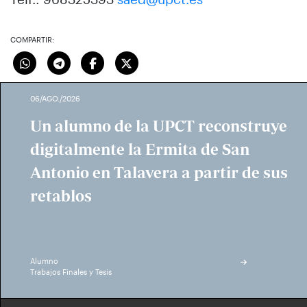
COMPARTIR:
06/AGO./2026
Un alumno de la UPCT reconstruye
digitalmente la Ermita de San
Antonio en Talavera a partir de sus
retablos
Alumno
Trabajos Finales y Tesis