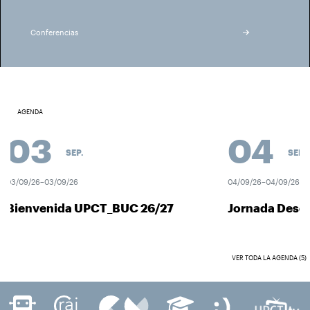
Conferencias
AGENDA
03
04
SEP.
SEP.
3/09/26–03/09/26
04/09/26–04/09/26
Bienvenida UPCT_BUC 26/27
Jornada Descub
VER TODA LA AGENDA (5)