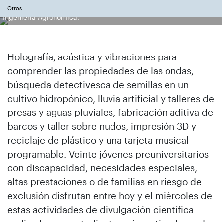
Uno de los alumnos del Campus Inclusivo durante un taller de
Otros
Ingeniería Agronómica.
Holografía, acústica y vibraciones para
comprender las propiedades de las ondas,
búsqueda detectivesca de semillas en un
cultivo hidropónico, lluvia artificial y talleres de
presas y aguas pluviales, fabricación aditiva de
barcos y taller sobre nudos, impresión 3D y
reciclaje de plástico y una tarjeta musical
programable. Veinte jóvenes preuniversitarios
con discapacidad, necesidades especiales,
altas prestaciones o de familias en riesgo de
exclusión disfrutan entre hoy y el miércoles de
estas actividades de divulgación científica