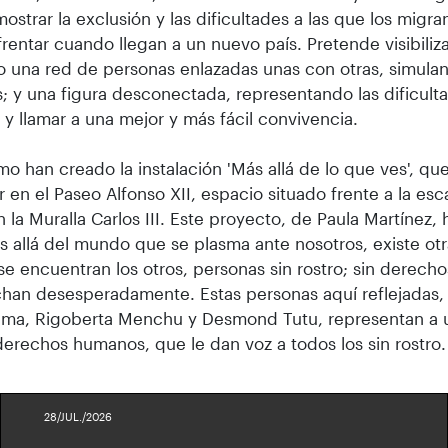
ostrar la exclusión y las dificultades a las que los migra
rentar cuando llegan a un nuevo país. Pretende visibiliz
 una red de personas enlazadas unas con otras, simulan
s; y una figura desconectada, representando las dificul
 y llamar a una mejor y más fácil convivencia.
imo han creado la instalación 'Más allá de lo que ves', q
r en el Paseo Alfonso XII, espacio situado frente a la esc
en la Muralla Carlos III. Este proyecto, de Paula Martínez,
 allá del mundo que se plasma ante nosotros, existe otr
e encuentran los otros, personas sin rostro; sin derechos
chan desesperadamente. Estas personas aquí reflejadas, 
Lama, Rigoberta Menchu y Desmond Tutu, representan a 
derechos humanos, que le dan voz a todos los sin rostro.
28/JUL./2026