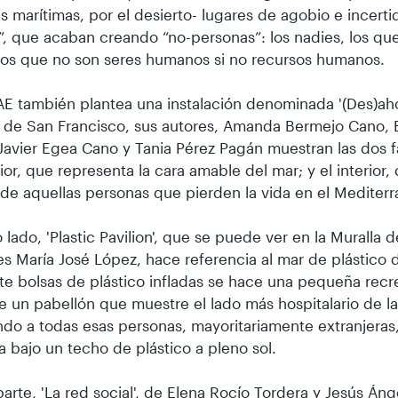
as marítimas, por el desierto- lugares de agobio e incert
”, que acaban creando “no-personas”: los nadies, los qu
 los que no son seres humanos si no recursos humanos.
E también plantea una instalación denominada '(Des)ah
a de San Francisco, sus autores, Amanda Bermejo Cano,
Javier Egea Cano y Tania Pérez Pagán muestran las dos f
rior, que representa la cara amable del mar; y el interior,
de aquellas personas que pierden la vida en el Mediterr
o lado, 'Plastic Pavilion', que se puede ver en la Muralla 
es María José López, hace referencia al mar de plástico 
e bolsas de plástico infladas se hace una pequeña recr
 un pabellón que muestre el lado más hospitalario de l
do a todas esas personas, mayoritariamente extranjeras
ía bajo un techo de plástico a pleno sol.
parte, 'La red social', de Elena Rocío Tordera y Jesús Án