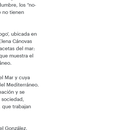
idumbre, los “no-
e no tienen
ogo', ubicada en
 Elena Cánovas
acetas del mar:
 que muestra el
áneo.
del Mar y cuya
del Mediterráneo.
eación y se
a sociedad,
, que trabajan
gel González,