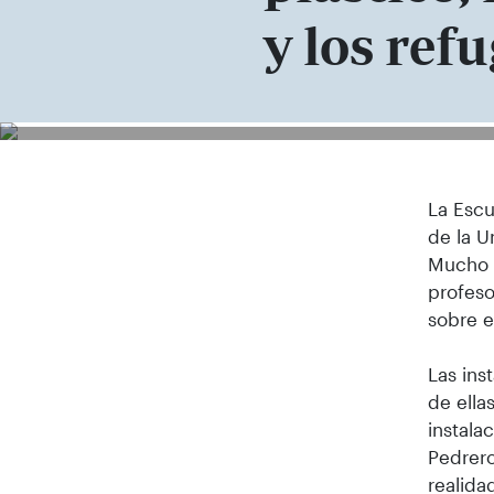
y los ref
La Escu
de la U
Mucho M
profeso
sobre e
Las ins
de ella
instala
Pedrero
realida