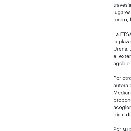
travesí
lugares
rostro,
La ETSA
la plaz
Ureña, 
el exte
agobio 
Por otr
autora 
Mediant
propone
acogien
día a d
Por su 