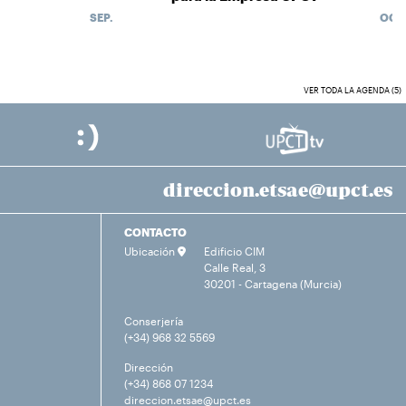
SEP.
OCT.
VER TODA LA AGENDA (5)
direccion.etsae@upct.es
CONTACTO
Ubicación
Edificio CIM
Calle Real, 3
30201 - Cartagena (Murcia)
Conserjería
(+34) 968 32 5569
Dirección
(+34) 868 07 1234
direccion.etsae@upct.es