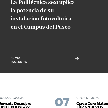
La Politécnica sextuplica
la potencia de su
instalación fotovoltaica
en el Campus del Paseo
Alumno
Instalaciones
07
04/09/26–04/09/26
07/09/26–11/09/26
Jornada Descubre
Curso Cero Matem
UPCT_BUC 26/27
Física NUEVOS