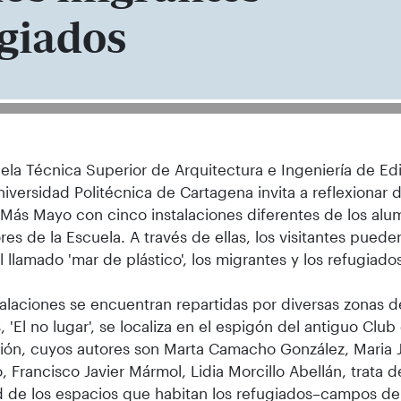
ugiados
ela Técnica Superior de Arquitectura e Ingeniería de Ed
niversidad Politécnica de Cartagena invita a reflexionar d
ás Mayo con cinco instalaciones diferentes de los alu
res de la Escuela. A través de ellas, los visitantes puede
l llamado 'mar de plástico', los migrantes y los refugiado
talaciones se encuentran repartidas por diversas zonas d
s, 'El no lugar', se localiza en el espigón del antiguo Clu
ción, cuyos autores son Marta Camacho González, Maria
, Francisco Javier Mármol, Lidia Morcillo Abellán, trata d
d de los espacios que habitan los refugiados–campos de