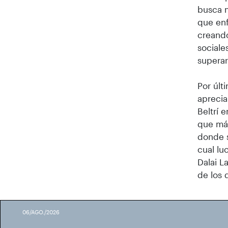
busca m
que enf
creando
sociale
superar
Por últ
aprecia
Beltrí 
que más
donde s
cual lu
Dalai 
de los 
06/AGO./2026