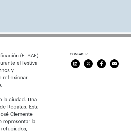
COMPARTIR:
ificación (ETSAE)
urante el festival
mnos y
n reflexionar
s.
e la ciudad. Una
b de Regatas. Esta
 José Clemente
e representar la
 refugiados,