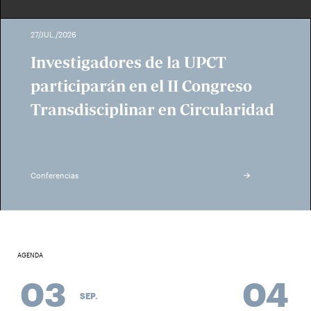
27/JUL./2026
Investigadores de la UPCT
participarán en el II Congreso
Transdisciplinar en Circularidad
Conferencias
AGENDA
03
04
SEP.
SEP