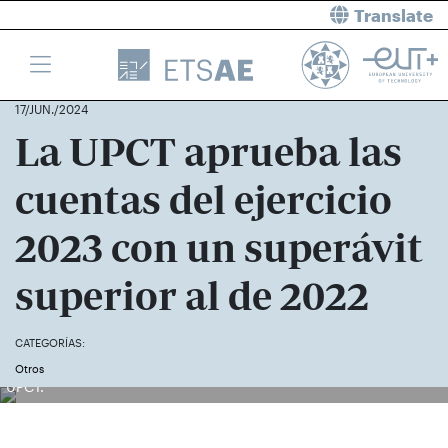
Translate
17/JUN./2024
La UPCT aprueba las
cuentas del ejercicio
2023 con un superávit
superior al de 2022
CATEGORÍAS:
Imagen del Consejo de Gobierno, celebrado este lunes en la
Otros
UPCT.