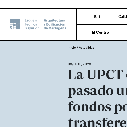
HUB
Cali
El Centro
Inicio
/
Actualidad
03/OCT./2023
La UPCT 
pasado u
fondos p
transfere