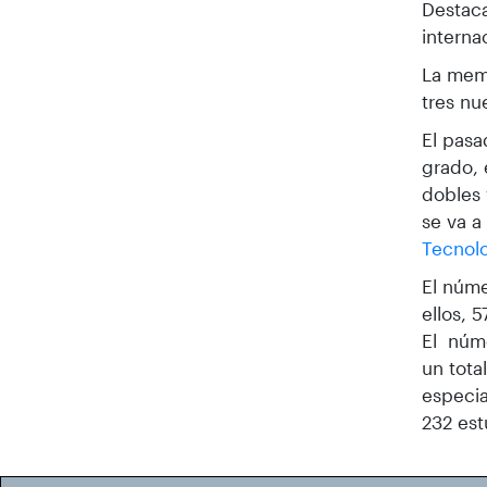
Destaca
interna
La memo
tres nu
El pasa
grado, 
dobles 
se va a
Tecnolo
El núme
ellos, 
El núme
un tota
especia
232 est