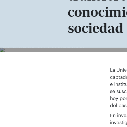
conocimie
sociedad
La Secretaria General de la UPCT, Ro
de ambas universidades.
La Univ
captado
e insti
se susc
hoy por
del pas
En inve
investi