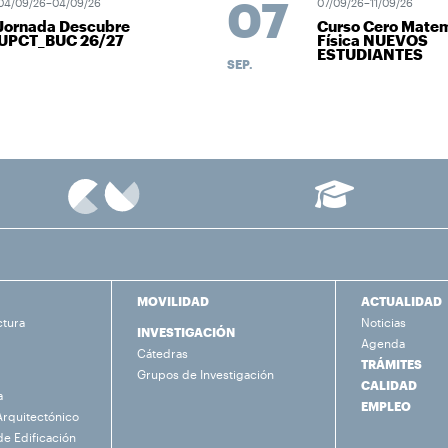
07
4/09/26–04/09/26
07/09/26–11/09/26
Jornada Descubre
Curso Cero Matem
UPCT_BUC 26/27
Física NUEVOS
ESTUDIANTES
SEP.
MOVILIDAD
ACTUALIDAD
ctura
Noticias
INVESTIGACIÓN
Agenda
Cátedras
TRÁMITES
Grupos de Investigación
CALIDAD
a
EMPLEO
Arquitectónico
de Edificación