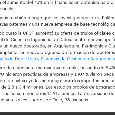
 el aumento del 43% en la financiación obtenida para p
cionales.
ria también recoge que los investigadores de la Politéc
evas patentes y una nueva empresa de base tecnológica
do curso la UPCT aumentó su oferta de títulos oficiales
el de Ciencia e Ingeniería de Datos, cuatro nuevas opc
y un nuevo doctorado, en Arquitectura, Patrimonio y Ci
 implantar un nuevo programa de formación de doctores
gía de Doble Uso y Sistemas de Gestión en Seguridad 
ro de estudiantes se mantuvo estable, pasando de 5.42
570 hicieron prácticas de empresas y 1.107 tuvieron beca 
ro de estas ayudas se redujo, pero los importes crecie
l de 2,8 a 3,4 millones. Los estudios propios de posgrado
lización sumaron otros 1.176 alumnos. La Universidad d
udiantes y los Huertos de Ocio, 36 usuarios.