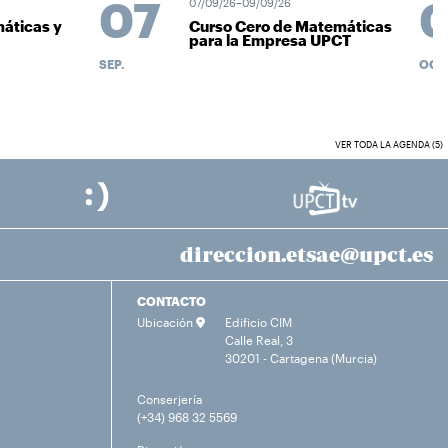
07
0
07/09/26–09/09/26
áticas y
Curso Cero de Matemáticas
para la Empresa UPCT
SEP.
OCT.
VER TODA LA AGENDA (5)
direccion.etsae@upct.es
CONTACTO
Ubicación
Edificio CIM
Calle Real, 3
30201 - Cartagena (Murcia)
Conserjería
(+34) 968 32 5569