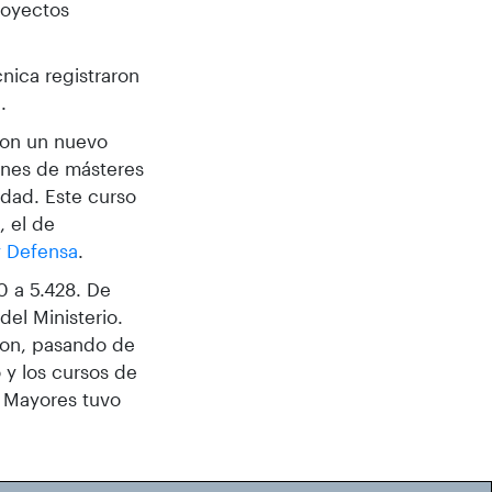
royectos
nica registraron
.
 con un nuevo
iones de másteres
udad. Este curso
, el de
y Defensa
.
0 a 5.428. De
del Ministerio.
ron, pasando de
 y los cursos de
e Mayores tuvo