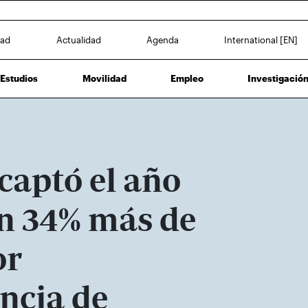
dad
Actualidad
Agenda
International [EN]
Estudios
Movilidad
Empleo
Investigació
captó el año
n 34% más de
or
ncia de