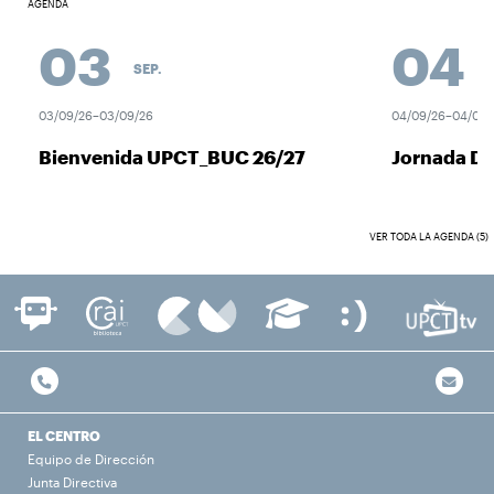
AGENDA
03
04
SEP.
S
03/09/26–03/09/26
04/09/26–04/09/
Bienvenida UPCT_BUC 26/27
Jornada D
VER TODA LA AGENDA (5)
EL CENTRO
Equipo de Dirección
Junta Directiva