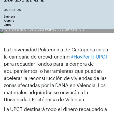
CATEGORÍAS:
Empresa
Alumno
Estudiantes de la UPCT, con los primeros materiales que se
Otros
enviarán a la Universidad Politécnica de Valencia.
La Universidad Politécnica de Cartagena inicia
la campaña de crowdfunding
#HoyPorTi_UPCT
para recaudar fondos para la compra de
equipamientos o herramientas que puedan
acelerar la reconstrucción de viviendas de las
zonas afectadas por la DANA en Valencia. Los
materiales adquiridos se enviarán a la
Universidad Politécnica de Valencia.
La UPCT destinará todo el dinero recaudado a