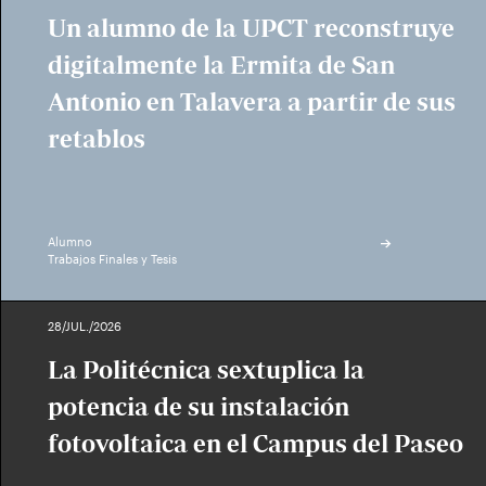
Un alumno de la UPCT reconstruye
digitalmente la Ermita de San
Antonio en Talavera a partir de sus
retablos
Alumno
Trabajos Finales y Tesis
28/JUL./2026
La Politécnica sextuplica la
potencia de su instalación
fotovoltaica en el Campus del Paseo