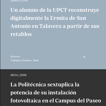
06/AGO./2026
Un alumno de la UPCT reconstruye
digitalmente la Ermita de San
Antonio en Talavera a partir de sus
retablos
Alumno
Trabajos Finales y Tesis
28/JUL./2026
La Politécnica sextuplica la
potencia de su instalación
fotovoltaica en el Campus del Paseo