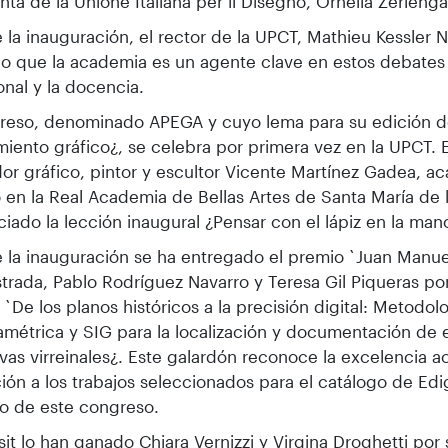
nta de la Unione Italiana per il Disegno, Ornella Zerleng
 la inauguración, el rector de la UPCT, Mathieu Kessler N
o que la academia es un agente clave en estos debates 
onal y la docencia.
greso, denominado APEGA y cuyo lema para su edición d
iento gráfico¿, se celebra por primera vez en la UPCT. E
or gráfico, pintor y escultor Vicente Martínez Gadea, 
en la Real Academia de Bellas Artes de Santa María de l
iado la lección inaugural ¿Pensar con el lápiz en la man
 la inauguración se ha entregado el premio `Juan Manue
strada, Pablo Rodríguez Navarro y Teresa Gil Piqueras por
o `De los planos históricos a la precisión digital: Metodol
amétrica y SIG para la localización y documentación de 
vas virreinales¿. Este galardón reconoce la excelencia a
ión a los trabajos seleccionados para el catálogo de Edi
o de este congreso.
sit lo han ganado Chiara Vernizzi y Virgina Droghetti por 