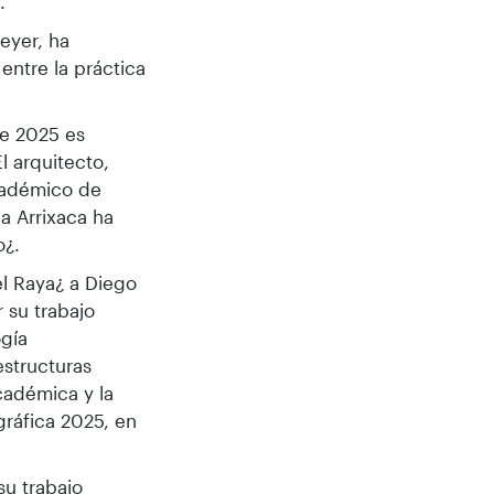
a.
eyer, ha
entre la práctica
e 2025 es
l arquitecto,
académico de
a Arrixaca ha
o¿.
l Raya¿ a Diego
 su trabajo
ogía
estructuras
cadémica y la
gráfica 2025, en
su trabajo