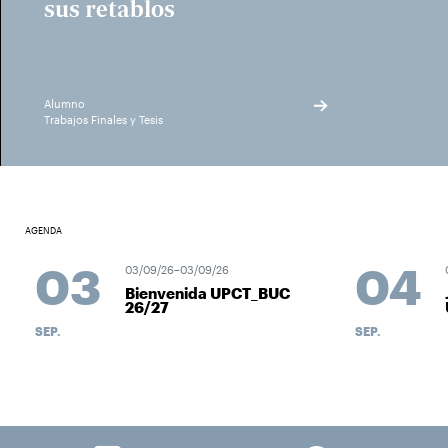
sus retablos
Alumno
Trabajos Finales y Tesis
AGENDA
03
04
03/09/26–03/09/26
04
Bienvenida UPCT_BUC
J
26/27
U
SEP.
SEP.