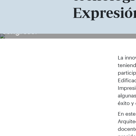
Expresió
El Rector y el director general de Univ
congreso.
La inno
teniend
partici
Edifica
Impresi
algunas
éxito y
En este
Arquite
docente