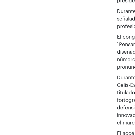
preside
Durante
señalad
profesi
El con
`Pensam
diseñad
número 
pronunc
Durante
Celis-E
titulad
fortogr
defensi
innovac
el marc
El accé