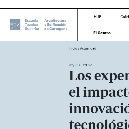
HUB
Cali
El Centro
Inicio
/
Actualidad
02/OCT./2025
Los expe
el impact
innovaci
tecnológi