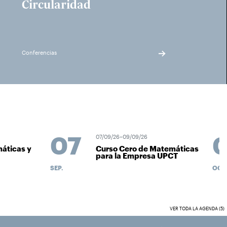
Circularidad
Conferencias
07
0
07/09/26–09/09/26
ticas y
Curso Cero de Matemáticas
para la Empresa UPCT
SEP.
OCT.
VER TODA LA AGENDA (5)