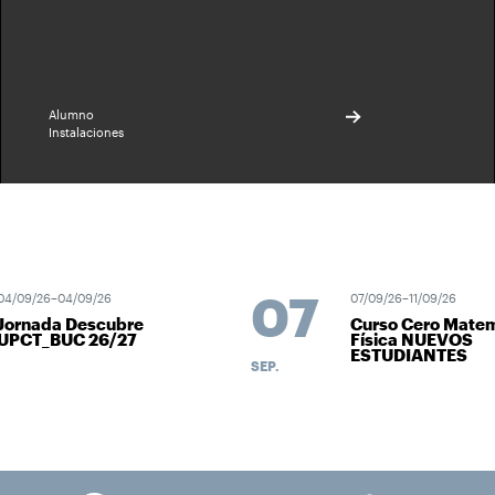
Alumno
Instalaciones
07
/09/26–04/09/26
07/09/26–11/09/26
ornada Descubre
Curso Cero Matemá
PCT_BUC 26/27
Física NUEVOS
ESTUDIANTES
SEP.