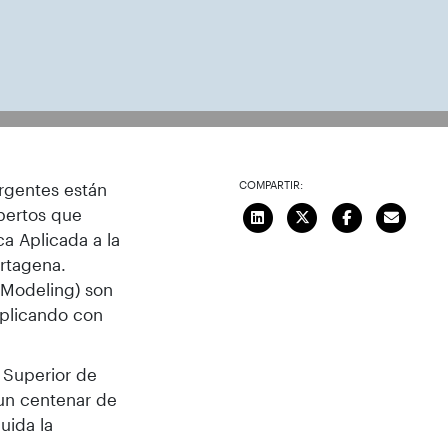
asistentes a la inauguración del
COMPARTIR:
ergentes están
xpertos que
ca Aplicada a la
artagena.
n Modeling) son
aplicando con
a Superior de
 un centenar de
uida la