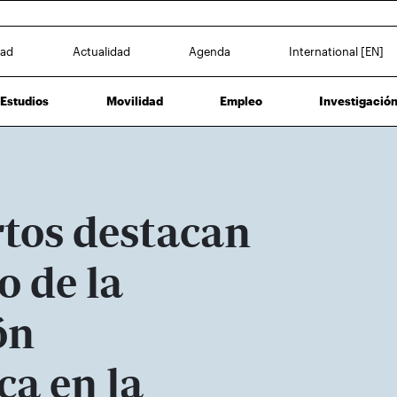
dad
Actualidad
Agenda
International [EN]
Estudios
Movilidad
Empleo
Investigació
rtos destacan
o de la
ón
ca en la