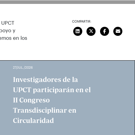
COMPARTIR:
e UPCT
apoyo y
remos en los
27/JUL./2026
Investigadores de la
UPCT participarán en el
II Congreso
Transdisciplinar en
Circularidad