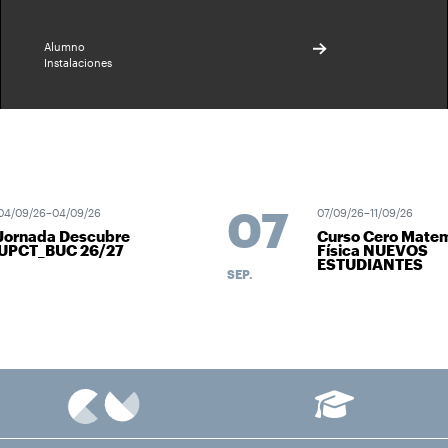
Alumno
Instalaciones
07
04/09/26–04/09/26
07/09/26–11/09/26
Jornada Descubre
Curso Cero Matem
UPCT_BUC 26/27
Física NUEVOS
ESTUDIANTES
SEP.