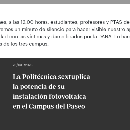
nes, a las 12:00 horas, estudiantes, profesores y PTAS d
emos un minuto de silencio para hacer visible nuestro 
idad con las víctimas y damnificados por la DANA. Lo ha
os de los tres campus.
28/JUL./2026
La Politécnica sextuplica
la potencia de su
instalación fotovoltaica
en el Campus del Paseo