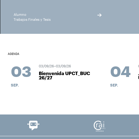
Alumno
Trabajos Finales y Tesis
AGENDA
03
04
03/09/26–03/09/26
Bienvenida UPCT_BUC
26/27
SEP.
SEP.