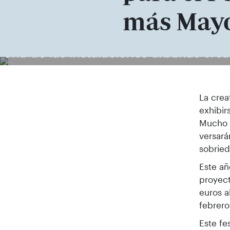
más May
Una de las instalaciones urbanas cre
La crea
exhibir
Mucho 
versará
sobried
Este añ
proyect
euros a
febrero
Este fe