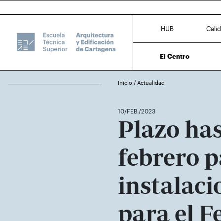
HUB
Cali
El Centro
Inicio
/
Actualidad
10/FEB./2023
Plazo has
febrero 
instalac
para el F