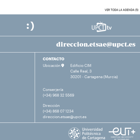
VER TODA LA AGENDA (5)
direccion.etsae@upct.es
CONTACTO
Ubicación
Edificio CIM
Calle Real, 3
30201 - Cartagena (Murcia)
Conserjería
(+34) 968 32 5569
Dirección
(+34) 868 07 1234
direccion.etsae@upct.es