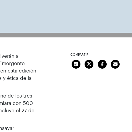
COMPARTIR:
lverán a
e Emergente
en esta edición
 y ética de la
no de los tres
emiará con 500
ncluye el 27 de
nsayar