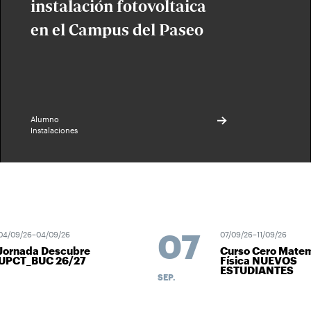
instalación fotovoltaica
en el Campus del Paseo
Alumno
Instalaciones
07
04/09/26–04/09/26
07/09/26–11/09/26
Jornada Descubre
Curso Cero Matem
UPCT_BUC 26/27
Física NUEVOS
ESTUDIANTES
SEP.