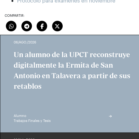
Protocolo para exámenes en noviembre
COMPARTIR:
06/AGO./2026
Un alumno de la UPCT reconstruye
digitalmente la Ermita de San
Antonio en Talavera a partir de sus
retablos
Alumno
Trabajos Finales y Tesis