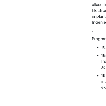
ellas: 
Electró
implant
Ingenie
.
Program
18
18
In
Jo
19
in
ex