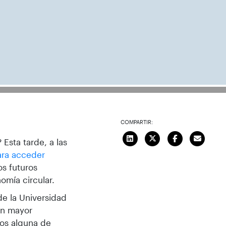
COMPARTIR:
 Esta tarde, a las
ara acceder
s futuros
nomía circular.
de la Universidad
on mayor
ros alguna de