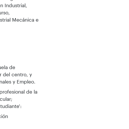
n Industrial,
urso,
strial Mecánica e
uela de
r del centro, y
onales y Empleo.
profesional de la
cular;
tudiante':
ción