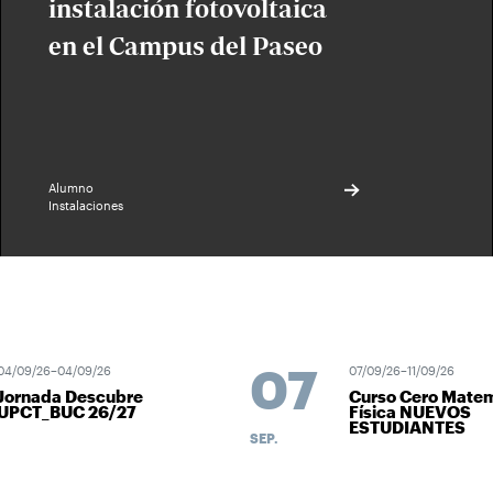
instalación fotovoltaica
en el Campus del Paseo
Alumno
Instalaciones
07
4/09/26–04/09/26
07/09/26–11/09/26
Jornada Descubre
Curso Cero Matem
UPCT_BUC 26/27
Física NUEVOS
ESTUDIANTES
SEP.