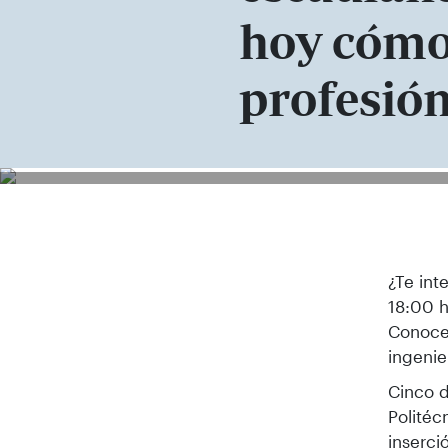
hoy cómo 
profesió
¿Te int
18:00 h
Conocer
ingenie
Cinco d
Politéc
inserci