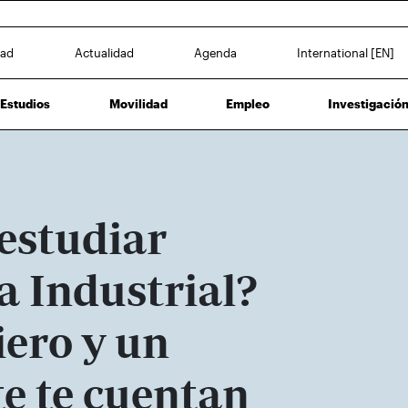
dad
Actualidad
Agenda
International [EN]
Estudios
Movilidad
Empleo
Investigació
estudiar
a Industrial?
iero y un
e te cuentan