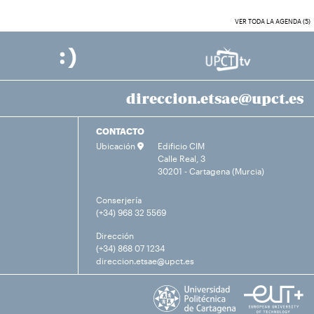
VER TODA LA AGENDA (5)
direccion.etsae@upct.es
CONTACTO
Ubicación
Edificio CIM
Calle Real, 3
30201 - Cartagena (Murcia)
Conserjería
(+34) 968 32 5569
Dirección
(+34) 868 07 1234
direccion.etsae@upct.es