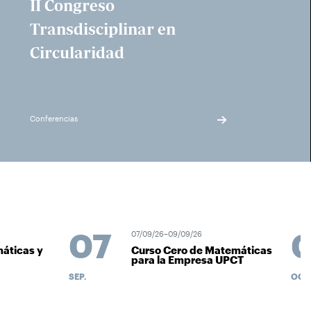
II Congreso
Transdisciplinar en
Circularidad
Conferencias
07
0
07/09/26–09/09/26
áticas y
Curso Cero de Matemáticas
para la Empresa UPCT
SEP.
OCT.