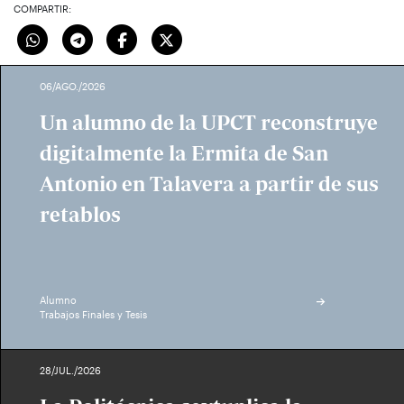
COMPARTIR:
06/AGO./2026
Un alumno de la UPCT reconstruye
digitalmente la Ermita de San
Antonio en Talavera a partir de sus
retablos
Alumno
Trabajos Finales y Tesis
28/JUL./2026