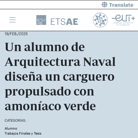
Translate
19/FEB./2025
Un alumno de
Arquitectura Naval
diseña un carguero
propulsado con
amoníaco verde
CATEGORÍAS:
Alumno
Antoni Pellicer con uno de los esquemas del buque que ha
Trabajos Finales y Tesis