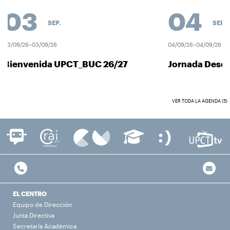
03
04
SEP.
SEP.
3/09/26–03/09/26
04/09/26–04/09/26
ienvenida UPCT_BUC 26/27
Jornada Descub
VER TODA LA AGENDA (5)
EL CENTRO
Equipo de Dirección
Junta Directiva
Secretaría Académica