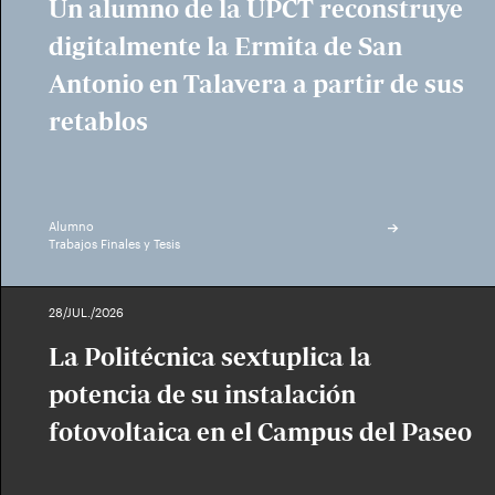
Un alumno de la UPCT reconstruye
digitalmente la Ermita de San
Antonio en Talavera a partir de sus
retablos
Alumno
Trabajos Finales y Tesis
28/JUL./2026
La Politécnica sextuplica la
potencia de su instalación
fotovoltaica en el Campus del Paseo