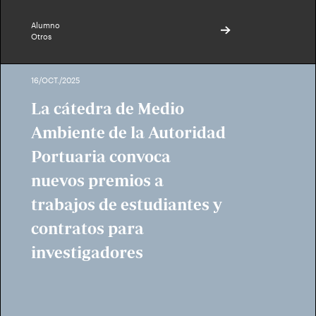
Alumno
Otros
16/OCT./2025
La cátedra de Medio
Ambiente de la Autoridad
Portuaria convoca
nuevos premios a
trabajos de estudiantes y
contratos para
investigadores