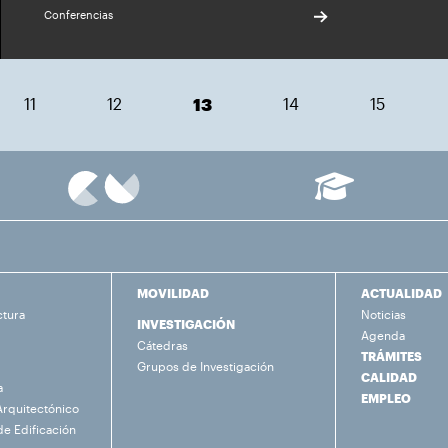
Conferencias
11
12
13
14
15
MOVILIDAD
ACTUALIDAD
ctura
Noticias
INVESTIGACIÓN
Agenda
Cátedras
TRÁMITES
Grupos de Investigación
CALIDAD
a
EMPLEO
Arquitectónico
de Edificación