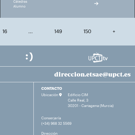
Cátedras
Alumno
16
...
149
150
+
direccion.etsae@upct.es
CONTACTO
Ubicación
Edificio CIM
Calle Real, 3
30201 - Cartagena (Murcia)
Conserjería
(+34) 968 32 5569
Dirección