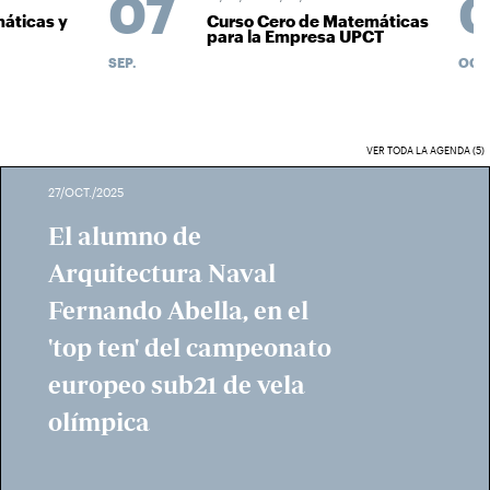
07
0
áticas y
Curso Cero de Matemáticas
para la Empresa UPCT
SEP.
OCT.
VER TODA LA AGENDA (5)
27/OCT./2025
El alumno de
Arquitectura Naval
Fernando Abella, en el
'top ten' del campeonato
europeo sub21 de vela
olímpica