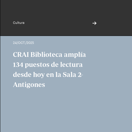
Cultura
24/OCT./2025
CRAI Biblioteca amplía
134 puestos de lectura
desde hoy en la Sala 2-
Antigones