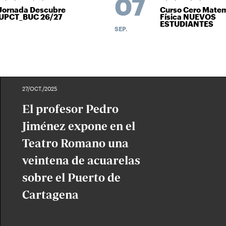
07
Jornada Descubre
Curso Cero Matem
UPCT_BUC 26/27
Física NUEVOS
ESTUDIANTES
SEP.
27/OCT./2025
El profesor Pedro
Jiménez expone en el
Teatro Romano una
veintena de acuarelas
sobre el Puerto de
Cartagena