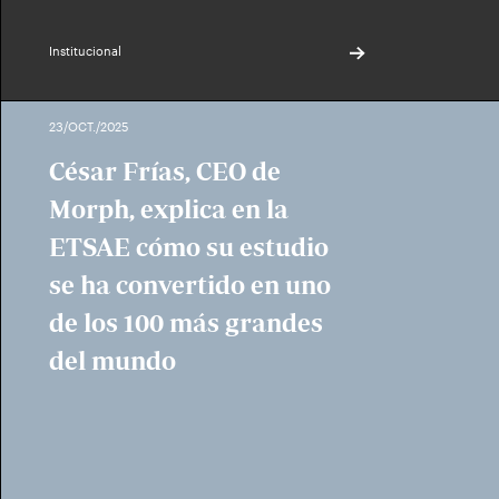
Institucional
23/OCT./2025
César Frías, CEO de
Morph, explica en la
ETSAE cómo su estudio
se ha convertido en uno
de los 100 más grandes
del mundo