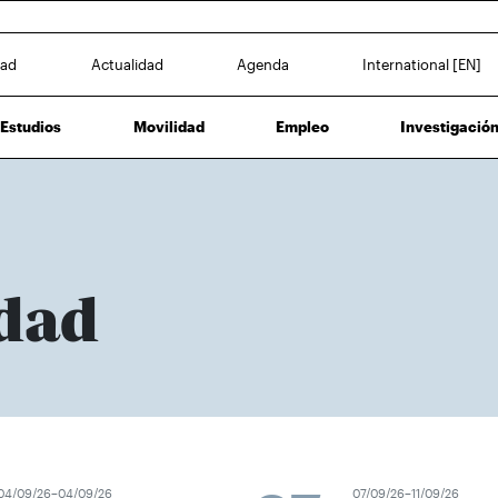
dad
Actualidad
Agenda
International [EN]
Estudios
Movilidad
Empleo
Investigació
dad
4/09/26–04/09/26
07/09/26–11/09/26