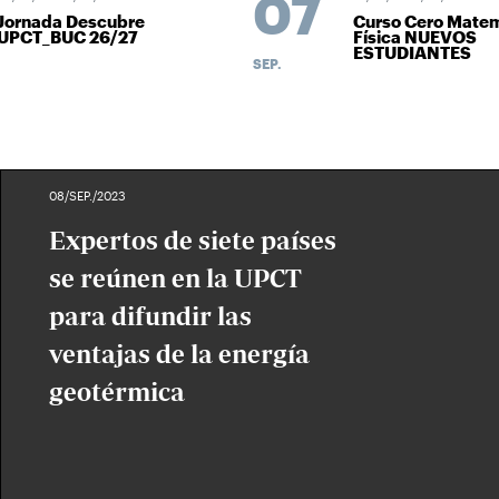
07
Jornada Descubre
Curso Cero Matem
UPCT_BUC 26/27
Física NUEVOS
ESTUDIANTES
SEP.
08/SEP./2023
Expertos de siete países
se reúnen en la UPCT
para difundir las
ventajas de la energía
geotérmica