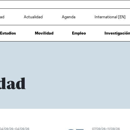
dad
Actualidad
Agenda
International [EN]
Estudios
Movilidad
Empleo
Investigació
dad
4/09/26–04/09/26
07/09/26–11/09/26