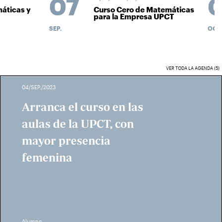
07
0
áticas y
Curso Cero de Matemáticas
para la Empresa UPCT
SEP.
OCT.
VER TODA LA AGENDA (5)
04/SEP./2023
Arranca el curso en las
aulas de la UPCT, con
mayor presencia
femenina
Alumno