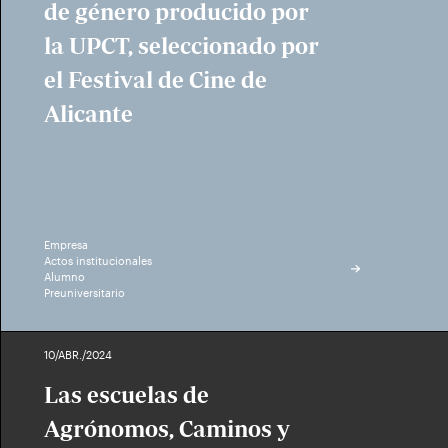
de género producido por
la UPCT, seleccionado por
el Festival de Cine de
Alicante
Empresa
Actos institucionales
Alumno
Preuniversitario
10/ABR./2024
Las escuelas de
Agrónomos, Caminos y