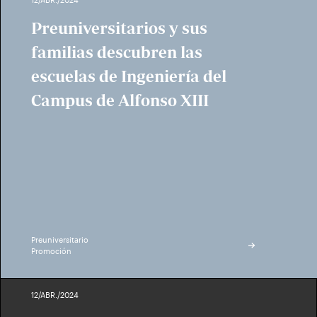
Preuniversitarios y sus
familias descubren las
escuelas de Ingeniería del
Campus de Alfonso XIII
Preuniversitario
Promoción
12/ABR./2024