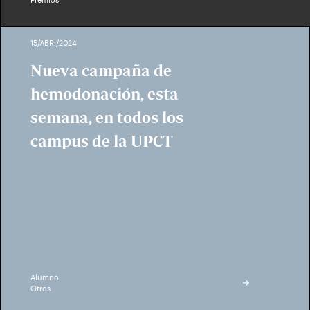
15/ABR./2024
Nueva campaña de
hemodonación, esta
semana, en todos los
campus de la UPCT
Alumno
Otros